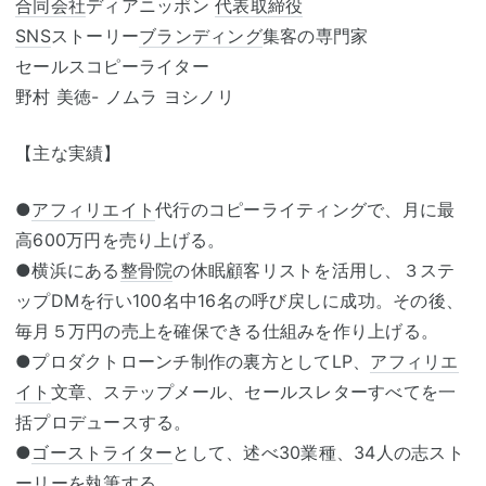
合同会社
ディアニッポン
代表取締役
SNS
ストーリー
ブランディング
集客の専門家
セールスコピーライター
野村 美徳- ノムラ ヨシノリ
【主な実績】
●
アフィリエイト
代行のコピーライティングで、月に最
高600万円を売り上げる。
●横浜にある
整骨院
の休眠顧客リストを活用し、３ステ
ップDMを行い100名中16名の呼び戻しに成功。その後、
毎月５万円の売上を確保できる仕組みを作り上げる。
●プロダクトローンチ制作の裏方としてLP、
アフィリエ
イト
文章、ステップメール、セールスレターすべてを一
括プロデュースする。
●
ゴーストライター
として、述べ30業種、34人の志スト
ーリーを執筆する。