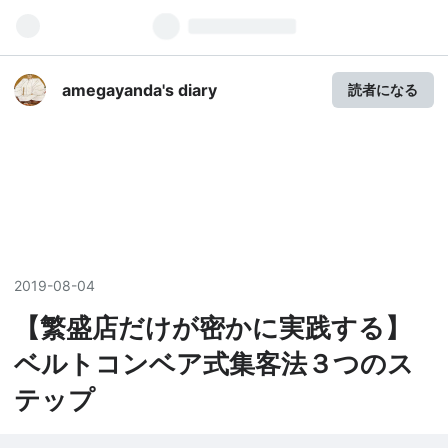
amegayanda's diary
読者になる
2019
-
08
-
04
【繁盛店だけが密かに実践する】
ベルトコンベア式集客法３つのス
テップ