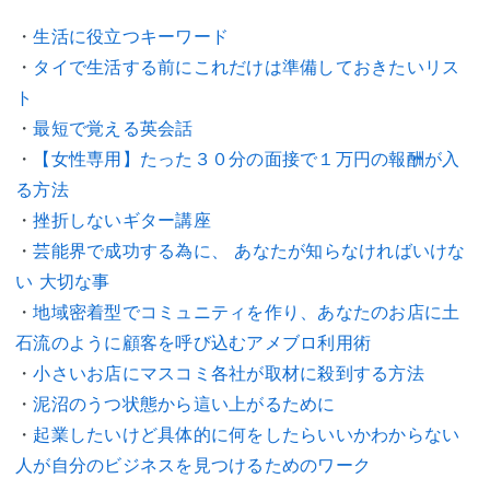
・
生活に役立つキーワード
・
タイで生活する前にこれだけは準備しておきたいリス
ト
・
最短で覚える英会話
・
【女性専用】たった３０分の面接で１万円の報酬が入
る方法
・
挫折しないギター講座
・
芸能界で成功する為に、 あなたが知らなければいけな
い 大切な事
・
地域密着型でコミュニティを作り、あなたのお店に土
石流のように顧客を呼び込むアメブロ利用術
・
小さいお店にマスコミ各社が取材に殺到する方法
・
泥沼のうつ状態から這い上がるために
・
起業したいけど具体的に何をしたらいいかわからない
人が自分のビジネスを見つけるためのワーク